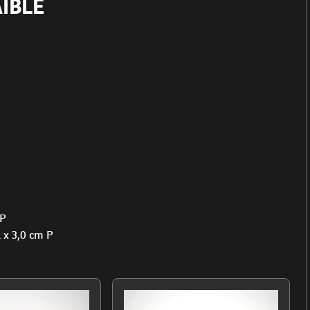
AIBLE
 P
l x 3,0 cm P