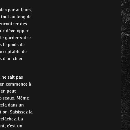
es par ailleurs,
 tout au long de
rencontrer des
our développer
de garder votre
s le poids de
 acceptable de
s d'un chien
 ne sait pas
hien commence à
ien peut
s oiseaux. Même
cela dans un
ion. Saisissez la
relâchez. La
t, c'est un