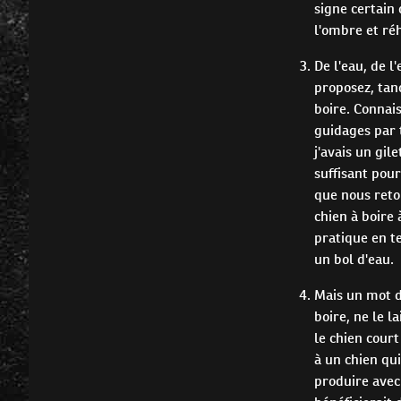
signe certain 
l'ombre et ré
De l'eau, de l
proposez, tand
boire. Connai
guidages par 
j'avais un gil
suffisant pou
que nous reto
chien à boire 
pratique en t
un bol d'eau.
Mais un mot d
boire, ne le l
le chien cour
à un chien qu
produire avec