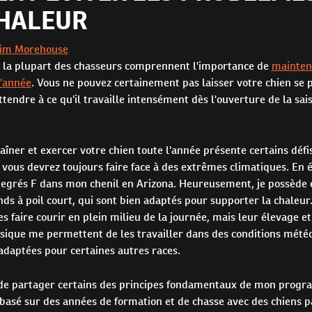
CHALEUR
Jim Morehouse
e la plupart des chasseurs comprennent l'importance de
mainteni
l'année
. Vous ne pouvez certainement pas laisser votre chien se 
attendre à ce qu'il travaille intensément dès l'ouverture de la sai
îner et exercer votre chien toute l'année présente certains défi
 vous devrez toujours faire face à des extrêmes climatiques. En été
degrés F dans mon chenil en Arizona. Heureusement, je possède 
s à poil court, qui sont bien adaptés pour supporter la chaleur. 
es faire courir en plein milieu de la journée, mais leur élevage et
ysique me permettent de les travailler dans des conditions mété
adaptées pour certaines autres races.
de partager certains des principes fondamentaux de mon prog
basé sur des années de formation et de chasse avec des chiens 