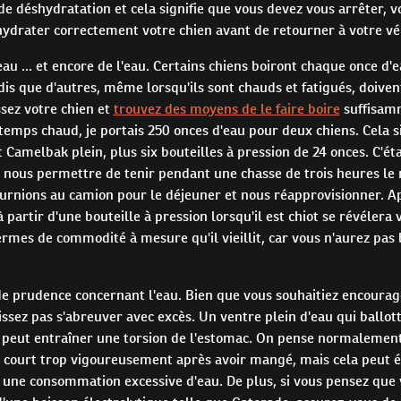
de déshydratation et cela signifie que vous devez vous arrêter, 
hydrater correctement votre chien avant de retourner à votre vé
'eau ... et encore de l'eau. Certains chiens boiront chaque once d'
is que d'autres, même lorsqu'ils sont chauds et fatigués, doivent
ssez votre chien et
trouvez des moyens de le faire boire
suffisam
temps chaud, je portais 250 onces d'eau pour deux chiens. Cela s
et Camelbak plein, plus six bouteilles à pression de 24 onces. C'ét
r nous permettre de tenir pendant une chasse de trois heures le 
urnions au camion pour le déjeuner et nous réapprovisionner. A
à partir d'une bouteille à pression lorsqu'il est chiot se révélera
ermes de commodité à mesure qu'il vieillit, car vous n'aurez pas 
e prudence concernant l'eau. Bien que vous souhaitiez encourage
aissez pas s'abreuver avec excès. Un ventre plein d'eau qui ballo
t peut entraîner une torsion de l'estomac. On pense normalement
i court trop vigoureusement après avoir mangé, mais cela peut 
 une consommation excessive d'eau. De plus, si vous pensez que 