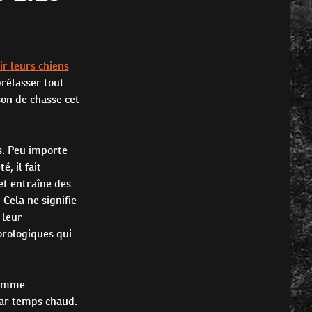
r leurs chiens
prélasser tout
son de chasse cet
s. Peu importe
, il fait
et entraîne des
Cela ne signifie
 leur
orologiques qui
ramme
par temps chaud.