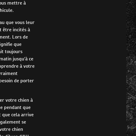
vous mettre à
hicule.
eau que vous leur
 être incités à
ment. Lors de
ignifie que
ait toujours
matin jusqu'à ce
pprendre à votre
 vraiment
besoin de porter
r votre chien à
tte pendant que
 que cela arrive
également se
votre chien