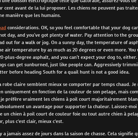
d'une boisson électrolytique telle que Gatorade, assurez-vous de 
 cent avant de la lui proposer. Les chiens ne peuvent pas traite
me manière que les humains.
pad
considerations. OK, so you feel comfortable that your dog can
hot day, and you’ve got plenty of water. Pay attention to the gr
ad out for a walk or jog. On a sunny day, the temperature of as
he air temperature by as much as 20 degrees or even more. You 
0-plus-degree asphalt, and you can’t expect your dog to, either.
dogs can get sunburned, just like people can. Aggressively trimm
tter before heading South for a quail hunt is not a good idea.
la robe claire semblent mieux se comporter par temps chaud. Je n
en uniquement en fonction de la couleur de son pelage, mais com
 je préfère vraiment les chiens à poil court majoritairement bla
t absolument un avantage pour supporter la chaleur. Laissez-moi 
re un chien à poil court de couleur foie ou tout autre chien à pel
, plus c'est clair, mieux c'est.
n'y a jamais assez de jours dans la saison de chasse. Cela signifie 