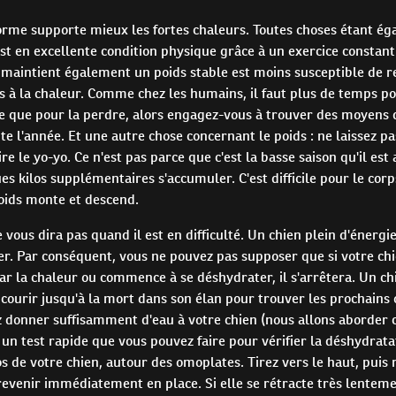
orme supporte mieux les fortes chaleurs. Toutes choses étant égal
st en excellente condition physique grâce à un exercice constant
i maintient également un poids stable est moins susceptible de 
s à la chaleur. Comme chez les humains, il faut plus de temps p
e que pour la perdre, alors engagez-vous à trouver des moyens 
ute l'année. Et une autre chose concernant le poids : ne laissez pa
ire le yo-yo. Ce n'est pas parce que c'est la basse saison qu'il est
es kilos supplémentaires s'accumuler. C'est difficile pour le corp
oids monte et descend.
 vous dira pas quand il est en difficulté. Un chien plein d'énergie
er. Par conséquent, vous ne pouvez pas supposer que si votre c
par la chaleur ou commence à se déshydrater, il s'arrêtera. Un ch
 courir jusqu'à la mort dans son élan pour trouver les prochain
z donner suffisamment d'eau à votre chien (nous allons aborder 
 a un test rapide que vous pouvez faire pour vérifier la déshydratat
s de votre chien, autour des omoplates. Tirez vers le haut, puis 
revenir immédiatement en place. Si elle se rétracte très lentemen