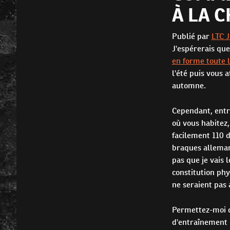
À LA 
Publié par
LTC 
J'espérerais qu
en forme toute 
l'été puis vous 
automne.
Cependant, entra
où vous habitez,
facilement 110 
braques allemand
pas que je vais l
constitution ph
ne seraient pas 
Permettez-moi 
d'entraînement 