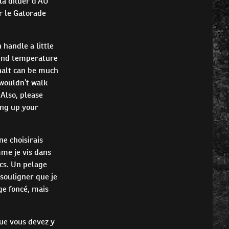
la diluer d'AU
r le Gatorade
 handle a little
ound temperature
phalt can be much
wouldn’t walk
 Also, please
ing up your
e choisirais
me je vis dans
ncs. Un pelage
souligner que je
age foncé, mais
que vous devez y