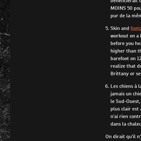
bénéficierait 
MOINS 50 pour
pur de la mê
Skin and
foot
workout on a 
before you he
higher than t
barefoot on 12
realize that 
Brittany or se
Les chiens à 
jamais un chi
le Sud-Ouest,
plus clair es
n'ai rien cont
dans la chaleur
On dirait qu'il 