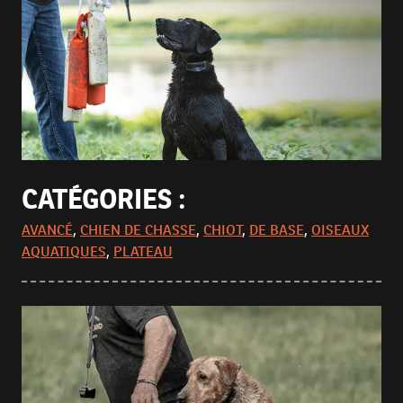
CATÉGORIES :
AVANCÉ
,
CHIEN DE CHASSE
,
CHIOT
,
DE BASE
,
OISEAUX
AQUATIQUES
,
PLATEAU